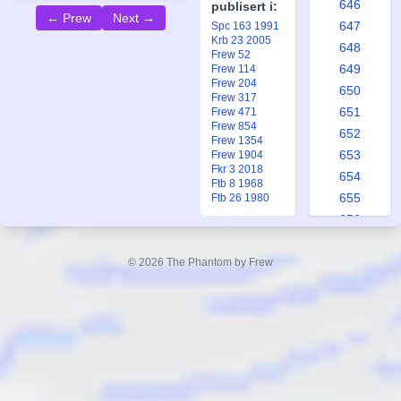
646
publisert i:
← Prew
Next →
647
Spc 163 1991
Krb 23 2005
648
Frew 52
649
Frew 114
Frew 204
650
Frew 317
651
Frew 471
Frew 854
652
Frew 1354
653
Frew 1904
Fkr 3 2018
654
Ftb 8 1968
655
Ftb 26 1980
656
657
658
© 2026 The Phantom by Frew
659
660
661
662
663
664