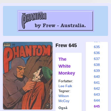
628
629
630
631
632
633
634
Frew 645
635
636
The
637
638
White
639
Monkey
640
Forfatter:
641
Lee Falk
642
Tegner:
643
Wilson
644
McCoy
645
Også