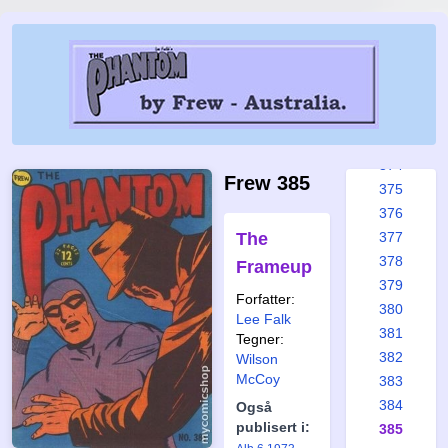
368
369
370
371
372
373
374
Frew 385
375
376
The
377
378
Frameup
379
Forfatter:
380
Lee Falk
381
Tegner:
382
Wilson
McCoy
383
384
Også
publisert i:
385