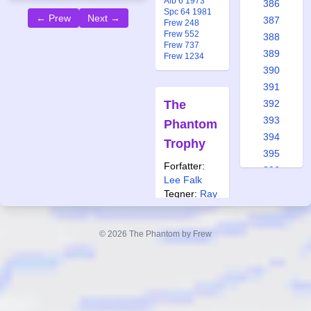
Alb 6 1973
386
Spc 64 1981
← Prew
Next →
387
Frew 248
Frew 552
388
Frew 737
389
Frew 1234
390
391
The
392
393
Phantom
394
Trophy
395
Forfatter:
396
Lee Falk
397
Tegner:
Ray
398
Moore
399
Også
© 2026 The Phantom by Frew
400
publisert i:
401
Spc 3 1975
Spc 223 1998
402
Krb 47 2008
403
Frew 65a
Frew 248
404