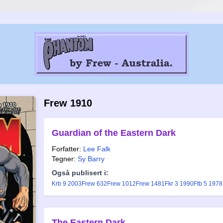
Frew 1910
Guardian of the Eastern Dark
Forfatter:
Lee Falk
Tegner:
Sy Barry
Også publisert i:
Krb 9 2003
Frew 632
Frew 1012
Frew 1481
Fkr 3 1990
Ftb 5 1978
The Eastern Dark