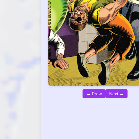
← Prew
Next →