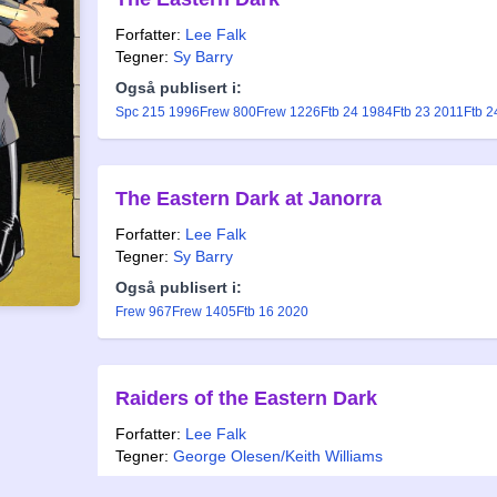
Forfatter:
Lee Falk
Tegner:
Sy Barry
Også publisert i:
Spc 215 1996
Frew 800
Frew 1226
Ftb 24 1984
Ftb 23 2011
Ftb 2
The Eastern Dark at Janorra
Forfatter:
Lee Falk
Tegner:
Sy Barry
Også publisert i:
Frew 967
Frew 1405
Ftb 16 2020
Raiders of the Eastern Dark
Forfatter:
Lee Falk
Tegner:
George Olesen/Keith Williams
Også publisert i: