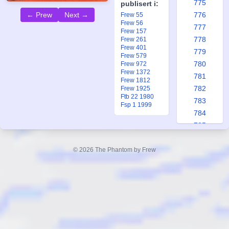
775
publisert i:
← Prew
Next →
776
Frew 55
Frew 56
777
Frew 157
778
Frew 261
Frew 401
779
Frew 579
780
Frew 972
Frew 1372
781
Frew 1812
782
Frew 1925
Ftb 22 1980
783
Fsp 1 1999
784
785
786
787
© 2026 The Phantom by Frew
788
789
790
791
792
793