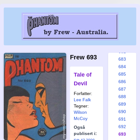
676
677
678
679
680
681
682
Frew 693
683
684
Tale of
685
686
Devil
687
Forfatter:
688
Lee Falk
689
Tegner:
690
Wilson
McCoy
691
692
Også
publisert i:
693