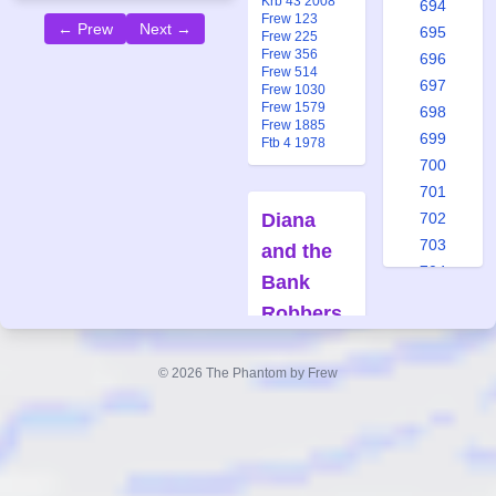
Krb 43 2008
694
Frew 123
← Prew
Next →
695
Frew 225
Frew 356
696
Frew 514
697
Frew 1030
Frew 1579
698
Frew 1885
699
Ftb 4 1978
700
701
Diana
702
703
and the
704
Bank
705
Robbers
706
Forfatter:
707
Lee Falk
© 2026 The Phantom by Frew
708
Tegner:
709
Wilson
710
McCoy
711
Også
712
publisert i: