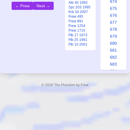
674
Alb 40 1992
← Prew
Next →
Spc 203 1995
675
Krb 34 2007
676
Frew 495
Frew 891
677
Frew 1254
678
Frew 1715
Ftb 17 1973
679
Ftb 25 1981
680
Ftb 10 2001
681
682
683
684
685
686
© 2026 The Phantom by Frew
687
688
689
690
691
692