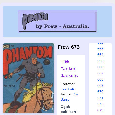
656
657
658
659
660
661
662
Frew 673
663
664
The
665
666
Tanker-
667
Jackers
668
Forfatter:
669
Lee Falk
670
Tegner:
Sy
671
Barry
672
Også
673
publisert i: