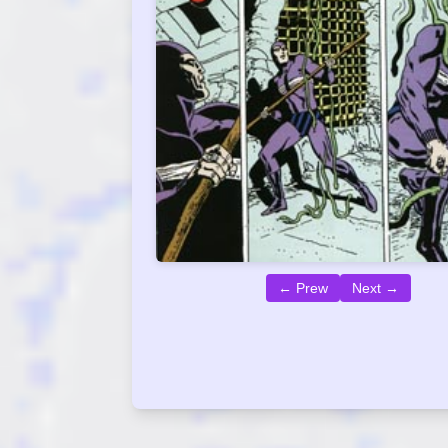
← Prew
Next →