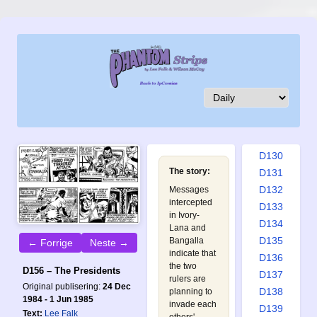
D121
D122
D123
D124
D125
D126
D127
D128
D129
D130
The story:
D131
D132
Messages
intercepted
D133
in Ivory-
D134
Lana and
D135
Bangalla
← Forrige
Neste →
indicate that
D136
the two
D156 – The Presidents
D137
rulers are
Original publisering:
24 Dec
D138
planning to
1984 - 1 Jun 1985
invade each
D139
Text:
Lee Falk