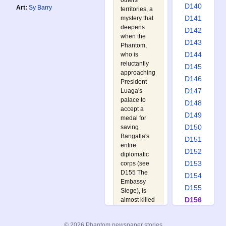
others'
D140
Art:
Sy Barry
territories, a
D141
mystery that
deepens
D142
when the
D143
Phantom,
D144
who is
reluctantly
D145
approaching
D146
President
D147
Luaga's
palace to
D148
accept a
D149
medal for
D150
saving
Bangalla's
D151
entire
D152
diplomatic
D153
corps (see
D155 The
D154
Embassy
D155
Siege
), is
D156
almost killed
on arrival by
D157
an unknown
D158
© 2026 Phantom newspaper stories