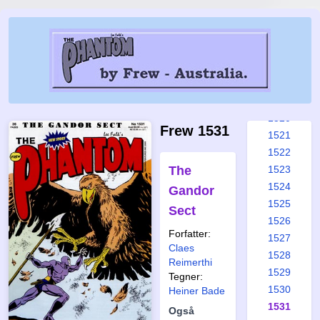
1514
1515
1516
1517
1518
1519
1520
Frew 1531
1521
1522
The
1523
1524
Gandor
1525
Sect
1526
Forfatter:
1527
Claes
1528
Reimerthi
1529
Tegner:
1530
Heiner Bade
1531
Også