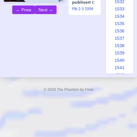
1532
publisert i:
1533
Ftb 2-3 2009
← Prew
Next →
1534
1535
1536
1537
1538
1539
1540
1541
1542
1543
1544
© 2026 The Phantom by Frew
1545
1546
1547
1548
1549
1550