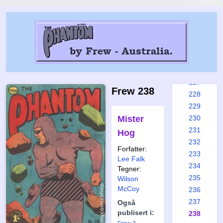
221
222
223
224
225
226
227
Frew 238
228
229
Mister
230
231
Hog
232
Forfatter:
233
Lee Falk
234
Tegner:
235
Wilson
McCoy
236
237
Også
publisert i:
238