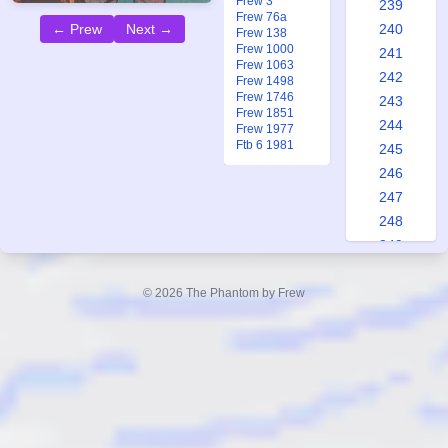
Frew 3
239
Frew 76a
← Prew
Next →
240
Frew 138
Frew 1000
241
Frew 1063
242
Frew 1498
Frew 1746
243
Frew 1851
244
Frew 1977
Ftb 6 1981
245
246
247
248
249
250
251
© 2026 The Phantom by Frew
252
253
254
255
256
257