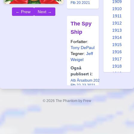
1909
Ftb 20 2021
1910
← Prew
Next →
1911
The Spy
1912
1913
Ship
1914
Forfatter:
1915
Tony DePaul
1916
Tegner:
Jeff
1917
Weigel
1918
Også
1919
publisert i:
1920
Alb Årsalbum 2021
Ftb 22-23 2021
1921
1922
© 2026 The Phantom by Frew
1923
Unfinished
1924
Business
1925
1926
Forfatter:
Tony DePaul
1927