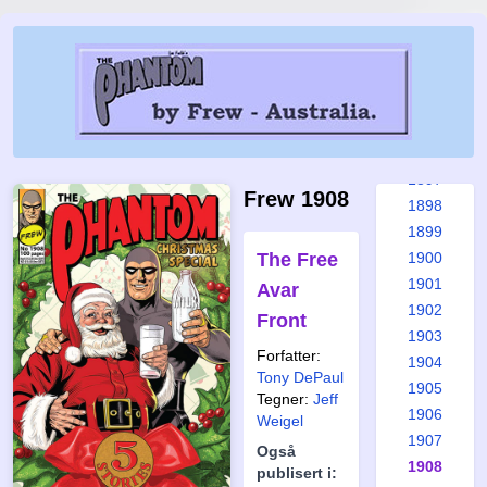
1891
1892
1893
1894
1895
1896
1897
Frew 1908
1898
1899
The Free
1900
1901
Avar
1902
Front
1903
Forfatter:
1904
Tony DePaul
1905
Tegner:
Jeff
1906
Weigel
1907
Også
1908
publisert i: