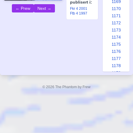
1169
publisert i:
← Prew
Next →
1170
Fkr 4 2001
Ftb 4 1997
1171
1172
1173
1174
1175
1176
1177
1178
1179
1180
1181
© 2026 The Phantom by Frew
1182
1183
1184
1185
1186
1187