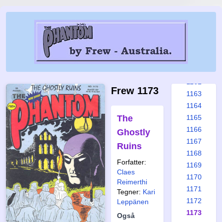
1156
1157
1158
1159
1160
1161
1162
Frew 1173
1163
1164
The
1165
1166
Ghostly
1167
Ruins
1168
Forfatter:
1169
Claes
1170
Reimerthi
1171
Tegner:
Kari
1172
Leppänen
1173
Også