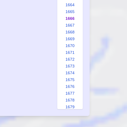
1664
1665
1666
1667
1668
1669
1670
1671
1672
1673
1674
1675
1676
1677
1678
1679
1680
1681