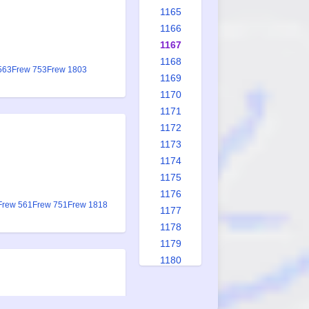
1165
1166
1167
1168
563
Frew 753
Frew 1803
1169
1170
1171
1172
1173
1174
1175
1176
Frew 561
Frew 751
Frew 1818
1177
1178
1179
1180
1181
1182