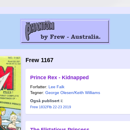
Frew 1167
Prince Rex - Kidnapped
Forfatter:
Lee Falk
Tegner:
George Olesen/Keith Williams
Også publisert i:
Frew 1832
Ftb 22-23 2019
The Flirtatious Princess