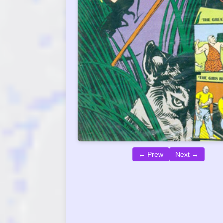
← Prew
Next →