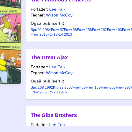
Forfatter:
Lee Falk
Tegner:
Wilson McCoy
Også publisert i:
Spc 91 1984
Frew 57
Frew 58
Frew 158
Frew 262
Frew 403
Frew 
Frew 2015
Ftb 13-14 2013
The Great Ajax
Forfatter:
Lee Falk
Tegner:
Wilson McCoy
Også publisert i:
Spc 168 1992
Krb 38 2007
Frew 63
Frew 153
Frew 257
Frew 397
Frew 2007
Ftb 23 1975
The Gibs Brothers
Forfatter:
Lee Falk
Tegner:
Wilson McCoy