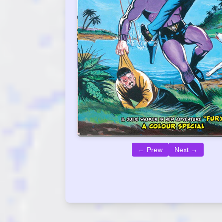
← Prew
Next →