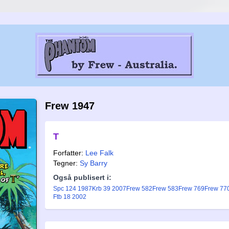
Frew 1947
T
Forfatter:
Lee Falk
Tegner:
Sy Barry
Også publisert i:
Spc 124 1987
Krb 39 2007
Frew 582
Frew 583
Frew 769
Frew 77
Ftb 18 2002