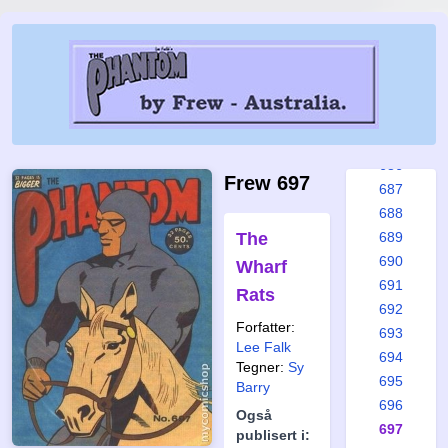
680
681
682
683
684
685
686
Frew 697
687
688
The
689
690
Wharf
691
Rats
692
Forfatter:
693
Lee Falk
694
Tegner:
Sy
695
Barry
696
Også
697
publisert i: