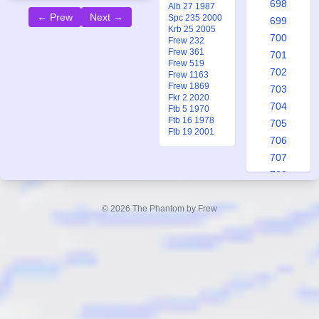
698
Alb 27 1987
← Prew
Next →
Spc 235 2000
699
Krb 25 2005
700
Frew 232
Frew 361
701
Frew 519
702
Frew 1163
Frew 1869
703
Fkr 2 2020
704
Ftb 5 1970
Ftb 16 1978
705
Ftb 19 2001
706
707
708
709
710
© 2026 The Phantom by Frew
711
712
713
714
715
716