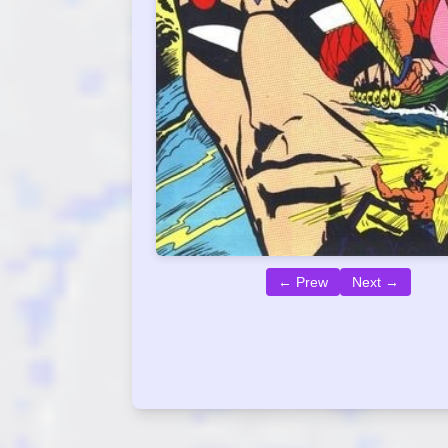
← Prew
Next →