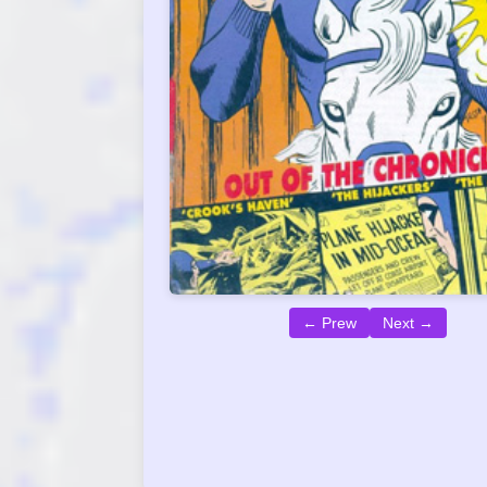
← Prew
Next →