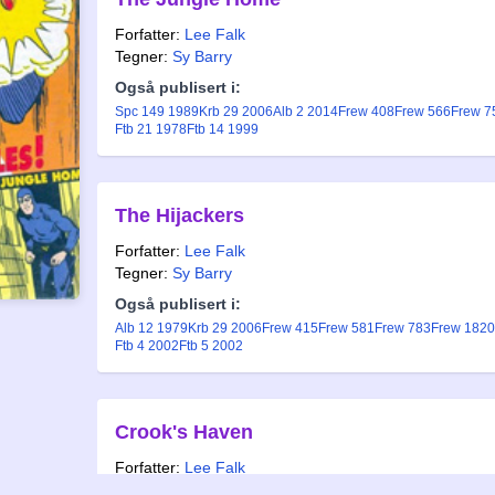
Forfatter:
Lee Falk
Tegner:
Sy Barry
Også publisert i:
Spc 149 1989
Krb 29 2006
Alb 2 2014
Frew 408
Frew 566
Frew 7
Ftb 21 1978
Ftb 14 1999
The Hijackers
Forfatter:
Lee Falk
Tegner:
Sy Barry
Også publisert i:
Alb 12 1979
Krb 29 2006
Frew 415
Frew 581
Frew 783
Frew 1820
Ftb 4 2002
Ftb 5 2002
Crook's Haven
Forfatter:
Lee Falk
Tegner:
Sy Barry