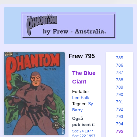
778
779
780
781
782
783
784
Frew 795
785
786
The Blue
787
788
Giant
789
Forfatter:
790
Lee Falk
791
Tegner:
Sy
792
Barry
793
Også
794
publisert i:
795
Spc 24 1977
Spc 222 1997