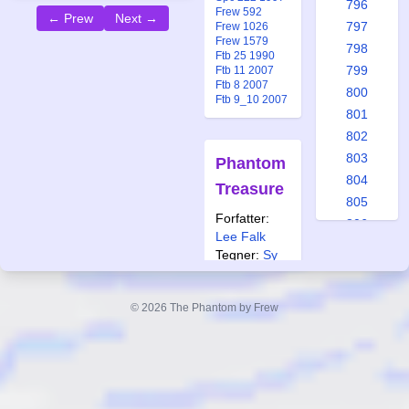
796
Frew 592
← Prew
Next →
797
Frew 1026
Frew 1579
798
Ftb 25 1990
799
Ftb 11 2007
Ftb 8 2007
800
Ftb 9_10 2007
801
802
803
Phantom
804
Treasure
805
Forfatter:
806
Lee Falk
807
Tegner:
Sy
808
Barry
809
Også
© 2026 The Phantom by Frew
810
publisert i:
811
Alb 8 1975
Frew 592
812
Frew 1209
813
Ftb 2 1979
Ftb 3 2006
814