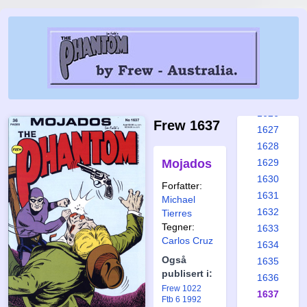
1620
1621
1622
1623
1624
1625
1626
Frew 1637
1627
1628
Mojados
1629
1630
Forfatter:
1631
Michael
1632
Tierres
Tegner:
1633
Carlos Cruz
1634
Også
1635
publisert i:
1636
Frew 1022
1637
Ftb 6 1992