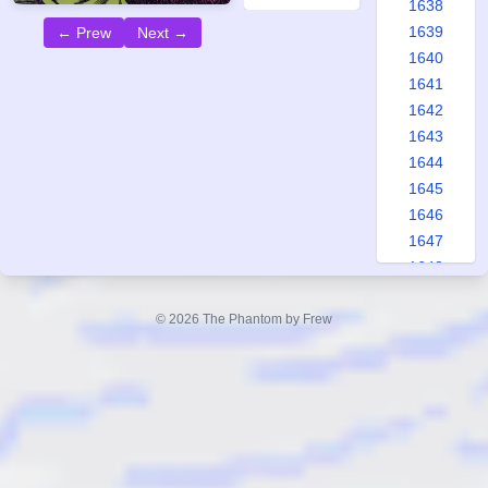
1638
1639
← Prew
Next →
1640
1641
1642
1643
1644
1645
1646
1647
1648
1649
1650
© 2026 The Phantom by Frew
1651
1652
1653
1654
1655
1656