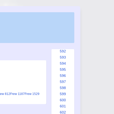
584
585
586
587
588
589
590
591
592
593
594
595
596
597
598
599
rew 812
Frew 1187
Frew 1529
600
601
602