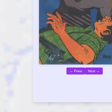
← Prew
Next →