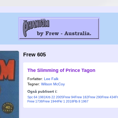
Frew 605
The Slimming of Prince Tagon
Forfatter:
Lee Falk
Tegner:
Wilson McCoy
Også publisert i:
Spc 64 1981
Krb 22 2005
Frew 94
Frew 182
Frew 290
Frew 434
F
Frew 1736
Frew 1944
Fkr 1 2018
Ftb 8 1967