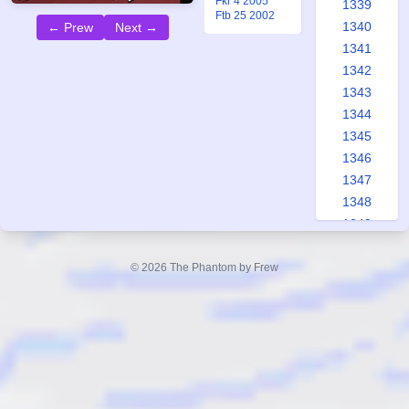
Fkr 4 2005
1339
Ftb 25 2002
1340
← Prew
Next →
1341
1342
1343
1344
1345
1346
1347
1348
1349
1350
1351
© 2026 The Phantom by Frew
1352
1353
1354
1355
1356
1357