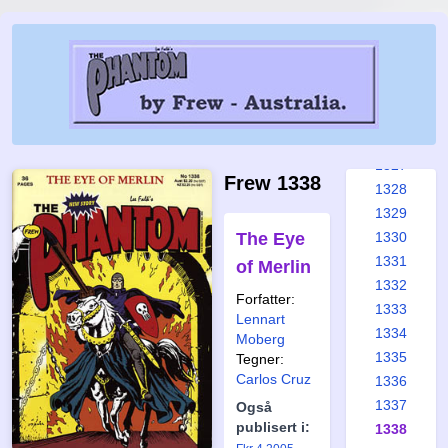
1321
1322
1323
1324
1325
1326
1327
Frew 1338
1328
1329
The Eye
1330
1331
of Merlin
1332
Forfatter:
1333
Lennart
1334
Moberg
1335
Tegner:
Carlos Cruz
1336
1337
Også
publisert i:
1338