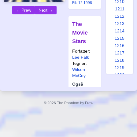
1210
Ftb 12 1998
1211
← Prew
Next →
1212
The
1213
1214
Movie
1215
Stars
1216
Forfatter:
1217
Lee Falk
1218
Tegner:
1219
Wilson
1220
McCoy
1221
Også
1222
publisert i:
1223
Spc 168 1992
Krb 23 2005
© 2026 The Phantom by Frew
1224
Frew 112
1225
Frew 202
Frew 313
1226
Frew 466
1227
Frew 640
Frew 849
1228
Frew 1911