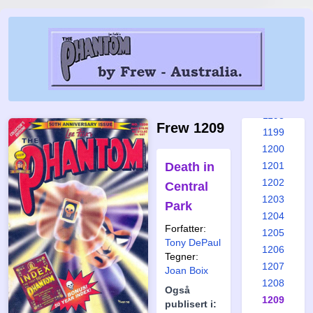
1192
1193
1194
1195
1196
1197
1198
Frew 1209
1199
1200
Death in
1201
1202
Central
1203
Park
1204
Forfatter:
1205
Tony DePaul
1206
Tegner:
1207
Joan Boix
1208
Også
1209
publisert i: