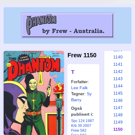
1133
1134
1135
1136
1137
1138
1139
Frew 1150
1140
1141
T
1142
1143
Forfatter:
1144
Lee Falk
1145
Tegner:
Sy
Barry
1146
1147
Også
publisert i:
1148
Spc 124 1987
1149
Krb 39 2007
1150
Frew 582