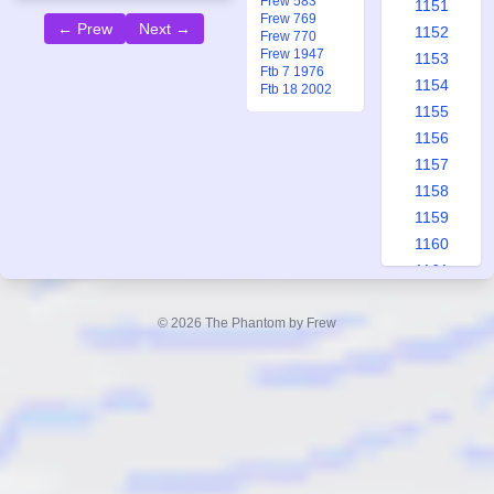
Frew 583
1151
Frew 769
← Prew
Next →
1152
Frew 770
Frew 1947
1153
Ftb 7 1976
1154
Ftb 18 2002
1155
1156
1157
1158
1159
1160
1161
1162
1163
© 2026 The Phantom by Frew
1164
1165
1166
1167
1168
1169