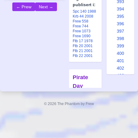
393
publisert i:
← Prew
Next →
394
Spc 140 1988
395
Krb 44 2008
Frew 558
396
Frew 744
397
Frew 1073
Frew 1690
398
Ftb 17 1978
399
Ftb 20 2001
Ftb 21 2001
400
Ftb 22 2001
401
402
403
Pirate
404
Day
405
Forfatter:
406
Lee Falk
© 2026 The Phantom by Frew
407
Tegner:
408
Wilson
409
McCoy
410
Også
411
publisert i: