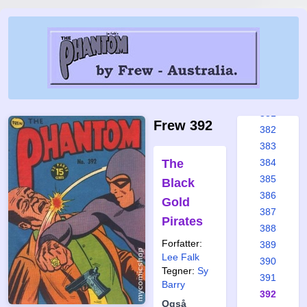
375
376
377
378
379
380
381
Frew 392
382
383
The
384
385
Black
386
Gold
387
Pirates
388
Forfatter:
389
Lee Falk
390
Tegner:
Sy
391
Barry
392
Også