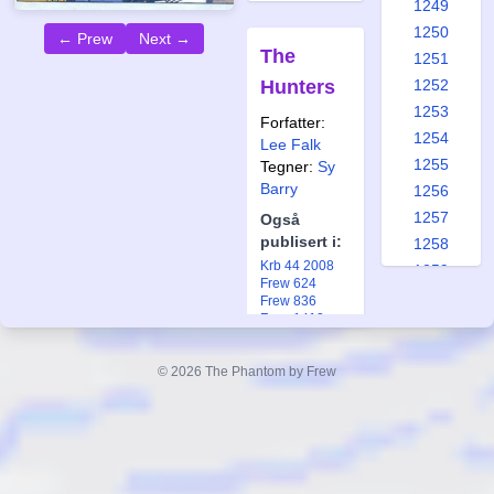
1249
1250
← Prew
Next →
The
1251
Hunters
1252
1253
Forfatter:
1254
Lee Falk
1255
Tegner:
Sy
Barry
1256
1257
Også
publisert i:
1258
Krb 44 2008
1259
Frew 624
1260
Frew 836
Frew 1413
1261
Ftb 14 1978
1262
Ftb 2 2008
© 2026 The Phantom by Frew
Ftb 3 2008
1263
Ftb 4 2008
1264
Ftb 5-6 2008
1265
1266
The
1267