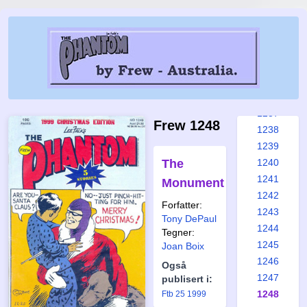
1231
1232
1233
1234
1235
1236
1237
Frew 1248
1238
1239
The
1240
1241
Monument
1242
Forfatter:
1243
Tony DePaul
1244
Tegner:
1245
Joan Boix
1246
Også
1247
publisert i:
1248
Ftb 25 1999