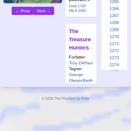
1265
Frew 1795
1266
← Prew
Next →
Ftb 9 2000
1267
1268
1269
The
1270
Treasure
1271
Hunters
1272
Forfatter:
1273
Tony DePaul
1274
Tegner:
1275
George
1276
Olesen/Keith
1277
Williams
1278
Også
© 2026 The Phantom by Frew
1279
publisert i:
1280
Ftb 3 2003
1281
1282
1283