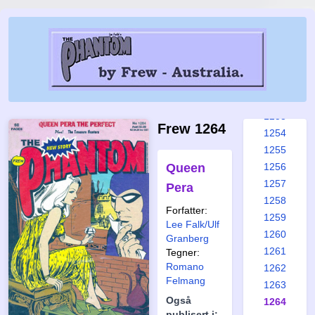
1247
1248
1249
1250
1251
1252
1253
Frew 1264
1254
1255
Queen
1256
1257
Pera
1258
Forfatter:
1259
Lee Falk/Ulf
1260
Granberg
1261
Tegner:
Romano
1262
Felmang
1263
Også
1264
publisert i: