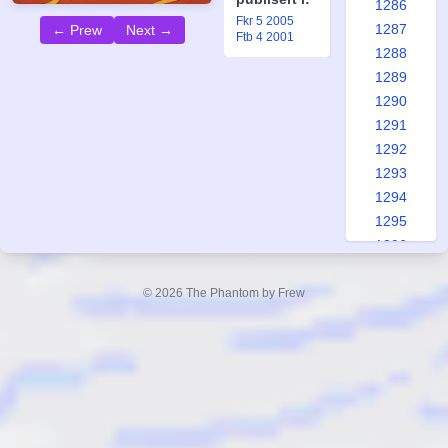
1286
Fkr 5 2005
1287
← Prew
Next →
Ftb 4 2001
1288
1289
1290
1291
1292
1293
1294
1295
1296
1297
1298
© 2026 The Phantom by Frew
1299
1300
1301
1302
1303
1304