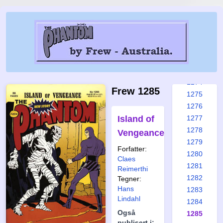
1268
1269
1270
1271
1272
1273
1274
Frew 1285
1275
1276
Island of
1277
1278
Vengeance
1279
Forfatter:
1280
Claes
1281
Reimerthi
1282
Tegner:
Hans
1283
Lindahl
1284
Også
1285
publisert i: