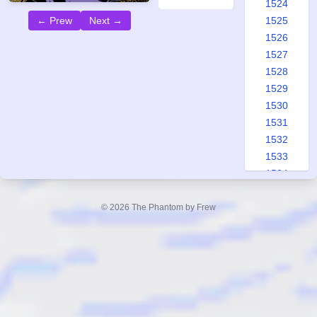
1524
1525
← Prew
Next →
1526
1527
1528
1529
1530
1531
1532
1533
1534
1535
1536
© 2026 The Phantom by Frew
1537
1538
1539
1540
1541
1542