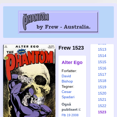
1506
1507
1508
1509
1510
1511
1512
Frew 1523
1513
1514
Alter Ego
1515
1516
Forfatter:
1517
David
1518
Bishop
Tegner:
1519
Cesar
1520
Spadari
1521
Også
1522
publisert i:
1523
Ftb 19 2008