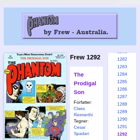
1275
1276
1277
1278
1279
1280
1281
Frew 1292
1282
1283
The
1284
1285
Prodigal
1286
Son
1287
Forfatter:
1288
Claes
1289
Reimerthi
1290
Tegner:
1291
Cesar
Spadari
1292