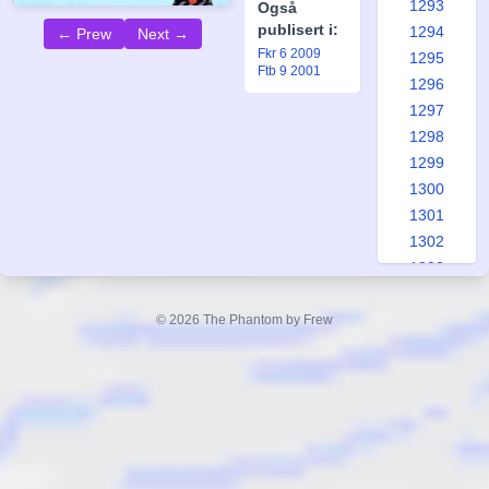
1293
Også
publisert i:
1294
← Prew
Next →
Fkr 6 2009
1295
Ftb 9 2001
1296
1297
1298
1299
1300
1301
1302
1303
1304
1305
© 2026 The Phantom by Frew
1306
1307
1308
1309
1310
1311