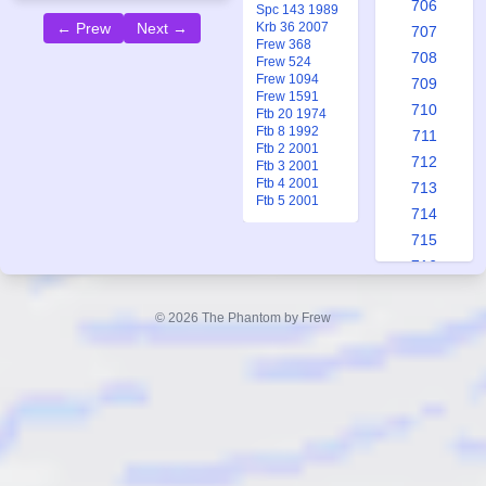
706
Spc 143 1989
Krb 36 2007
← Prew
Next →
707
Frew 368
708
Frew 524
Frew 1094
709
Frew 1591
710
Ftb 20 1974
Ftb 8 1992
711
Ftb 2 2001
712
Ftb 3 2001
Ftb 4 2001
713
Ftb 5 2001
714
715
716
717
718
© 2026 The Phantom by Frew
719
720
721
722
723
724