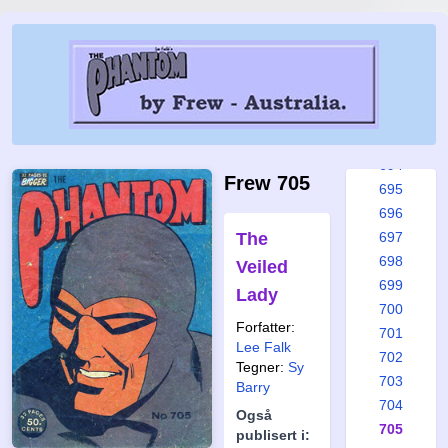
688
689
690
691
692
693
694
Frew 705
695
696
The
697
698
Veiled
699
Lady
700
Forfatter:
701
Lee Falk
702
Tegner:
Sy
703
Barry
704
Også
705
publisert i: