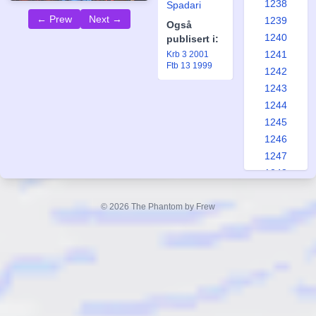
1238
Spadari
← Prew
Next →
1239
Også
1240
publisert i:
1241
Krb 3 2001
Ftb 13 1999
1242
1243
1244
1245
1246
1247
1248
1249
1250
© 2026 The Phantom by Frew
1251
1252
1253
1254
1255
1256