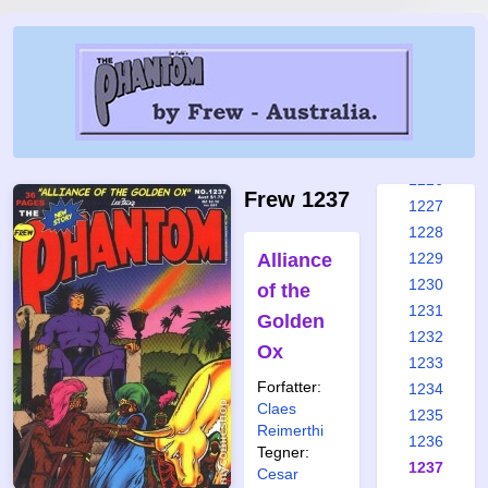
1220
1221
1222
1223
1224
1225
1226
Frew 1237
1227
1228
Alliance
1229
1230
of the
1231
Golden
1232
Ox
1233
Forfatter:
1234
Claes
1235
Reimerthi
1236
Tegner:
1237
Cesar