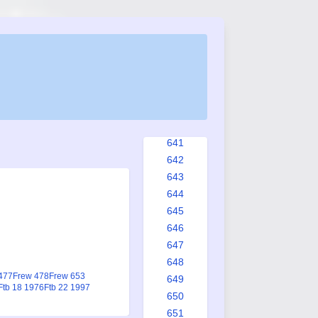
633
634
635
636
637
638
639
640
641
642
643
644
645
646
647
648
477
Frew 478
Frew 653
649
Ftb 18 1976
Ftb 22 1997
650
651