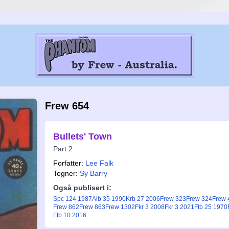
Frew 654
Bullets' Town
Part 2
Forfatter:
Lee Falk
Tegner:
Sy Barry
Også publisert i:
Spc 124 1987
Alb 35 1990
Krb 27 2006
Frew 323
Frew 324
Frew 
Frew 862
Frew 863
Frew 1302
Fkr 3 2008
Fkr 3 2021
Ftb 25 1970
Ftb 10 2016