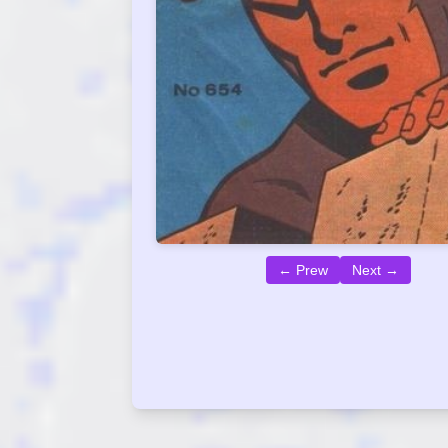
← Prew
Next →