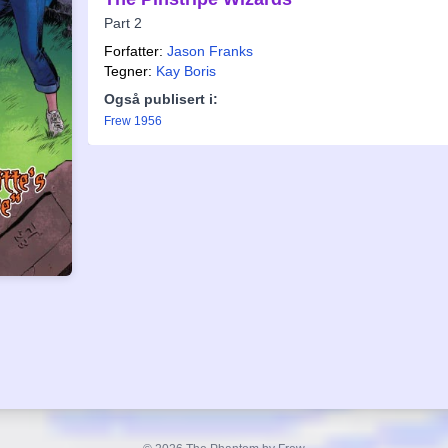
Part 2
Forfatter:
Jason Franks
Tegner:
Kay Boris
Også publisert i:
Frew 1956