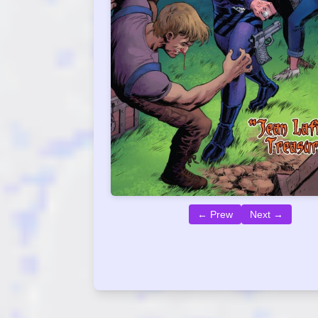
← Prew
Next →