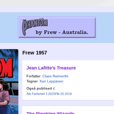
Frew 1957
Jean Lafitte's Treasure
Forfatter:
Claes Reimerthi
Tegner:
Kari Leppänen
Også publisert i:
Alb Fantomet 3 2025
Ftb 20 2019
The Pinstripe Wizards