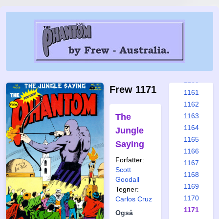
1154
1155
1156
1157
1158
1159
1160
Frew 1171
1161
1162
The
1163
1164
Jungle
1165
Saying
1166
Forfatter:
1167
Scott
1168
Goodall
1169
Tegner:
1170
Carlos Cruz
1171
Også