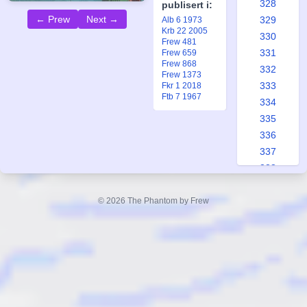
328
publisert i:
← Prew
Next →
329
Alb 6 1973
Krb 22 2005
330
Frew 481
331
Frew 659
Frew 868
332
Frew 1373
333
Fkr 1 2018
Ftb 7 1967
334
335
336
337
338
339
340
© 2026 The Phantom by Frew
341
342
343
344
345
346