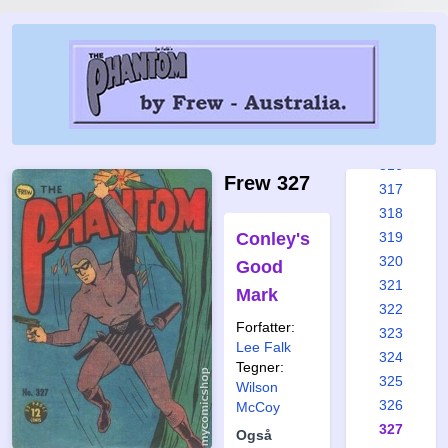
310
311
312
313
314
315
316
Frew 327
317
318
Conley's
319
320
Good
321
Mark
322
Forfatter:
323
Lee Falk
324
Tegner:
325
Wilson
326
McCoy
327
Også