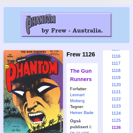
1109
1110
1111
1112
1113
1114
1115
Frew 1126
1116
1117
The Gun
1118
1119
Runners
1120
Forfatter:
1121
Lennart
1122
Moberg
1123
Tegner:
Heiner Bade
1124
1125
Også
publisert i:
1126