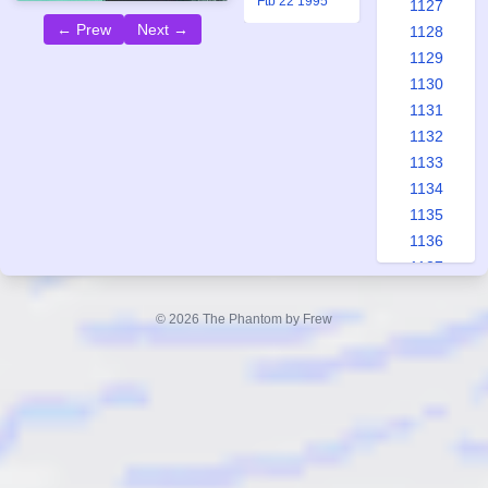
Ftb 22 1995
1127
← Prew
Next →
1128
1129
1130
1131
1132
1133
1134
1135
1136
1137
1138
1139
© 2026 The Phantom by Frew
1140
1141
1142
1143
1144
1145