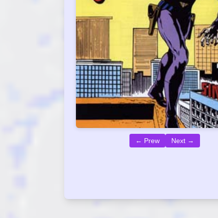
← Prew
Next →