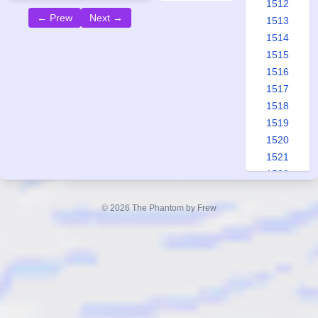
1512
← Prew
Next →
1513
1514
1515
1516
1517
1518
1519
1520
1521
1522
1523
1524
© 2026 The Phantom by Frew
1525
1526
1527
1528
1529
1530