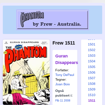
1494
1495
1496
1497
1498
1499
1500
Frew 1511
1501
1502
Guran
1503
1504
Disappears
1505
Forfatter:
1506
Tony DePaul
1507
Tegner:
1508
Joan Boix
1509
Også
1510
publisert i:
1511
Ftb 11 2008