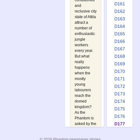
conditioned
D161
and
D162
reclusive city
state of Attila
D163
attract a
D164
number of
D165
enthusiastic
jungle
D166
workers
D167
every year.
D168
But what
really
D169
happens
D170
when the
D171
mostly
young
D172
labourers
D173
reach the
D174
domed
kingdom?
D175
As the
D176
Phantom is
D177
asked by the
tribal chiefs
D178
to
D179
© 2026 Phantom newspaper stories