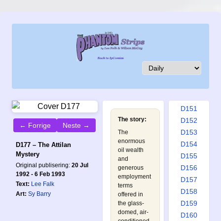
D142
D143
D144
D145
D146
D147
D148
D149
D150
D151
The story:
D152
← Forrige
Neste →
D153
The
enormous
D154
D177 – The Attilan
oil wealth
Mystery
D155
and
Original publisering:
20 Jul
D156
generous
1992 - 6 Feb 1993
employment
D157
Text:
Lee Falk
terms
D158
Art:
Sy Barry
offered in
D159
the glass-
domed, air-
D160