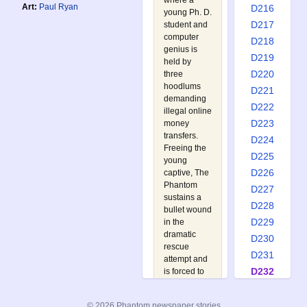
where a
Art:
Paul Ryan
D216
young Ph. D.
D217
student and
computer
D218
genius is
D219
held by
D220
three
hoodlums
D221
demanding
D222
illegal online
D223
money
transfers.
D224
Freeing the
D225
young
D226
captive, The
Phantom
D227
sustains a
D228
bullet wound
D229
in the
dramatic
D230
rescue
D231
attempt and
D232
is forced to
rely on his
D233
highly
D234
© 2026 Phantom newspaper stories