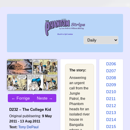
D197
D198
D199
D200
D201
D202
D203
D204
D205
D206
The story:
D207
D208
Answering
an urgent
D209
call from the
D210
Jungle
← Forrige
Neste →
D211
Patrol, the
Phantom
D212
heads for an
D232 – The College Kid
D213
isolated river
Original publisering:
9 May
D214
house in
2011 - 13 Aug 2011
Bangalla
D215
Text:
Tony DePaul