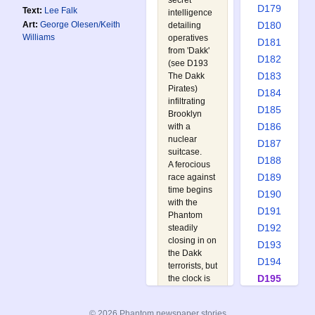
secret
D179
Text:
Lee Falk
intelligence
Art:
George Olesen/Keith
D180
detailing
Williams
operatives
D181
from 'Dakk'
D182
(see
D193
D183
The Dakk
Pirates
)
D184
infiltrating
D185
Brooklyn
D186
with a
nuclear
D187
suitcase.
D188
A ferocious
D189
race against
time begins
D190
with the
D191
Phantom
D192
steadily
closing in on
D193
the Dakk
D194
terrorists, but
D195
the clock is
already
D196
ticking
D197
© 2026 Phantom newspaper stories