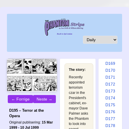
D160
D161
D162
D163
D164
D165
D166
D167
D168
D169
The story:
D170
D171
Recently
appointed
D172
terrorism
D173
czar in the
D174
President's
← Forrige
Neste →
cabinet, ex-
D175
mayor Dave
D195 – Terror at the
D176
Palmer asks
Opera
D177
the Phantom
Original publisering:
15 Mar
to look into
D178
1999 - 10 Jul 1999