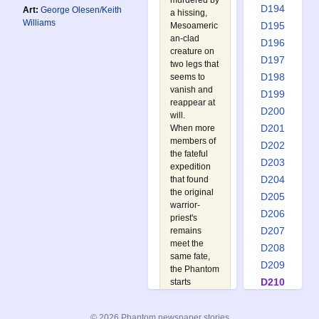
murdered by
D194
Art:
George Olesen/Keith
a hissing,
Williams
D195
Mesoameric
an-clad
D196
creature on
D197
two legs that
D198
seems to
vanish and
D199
reappear at
D200
will.
D201
When more
members of
D202
the fateful
D203
expedition
D204
that found
the original
D205
warrior-
D206
priest's
D207
remains
meet the
D208
same fate,
D209
the Phantom
D210
starts
stalking
D211
Central Park
D212
© 2026 Phantom newspaper stories