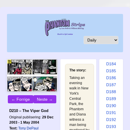
D175
D176
D177
D178
D179
D180
D181
D182
D183
D184
The story:
D185
D186
Taking an
evening
D187
walk in New
D188
York's
D189
Central
← Forrige
Neste →
Park, the
D190
Phantom
D210 – The Viper God
D191
and Diana
Original publisering:
29 Dec
D192
witness a
2003 - 1 May 2004
man being
D193
Text:
Tony DePaul