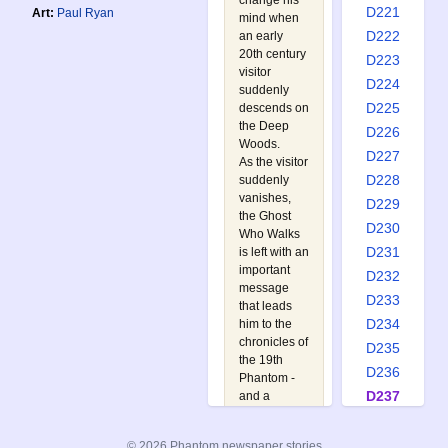
change his
D221
Art:
Paul Ryan
mind when
D222
an early
20th century
D223
visitor
D224
suddenly
D225
descends on
the Deep
D226
Woods.
D227
As the visitor
D228
suddenly
vanishes,
D229
the Ghost
D230
Who Walks
D231
is left with an
important
D232
message
D233
that leads
D234
him to the
chronicles of
D235
the 19th
D236
Phantom -
D237
and a
desperate
D238
bid to avert a
D239
© 2026 Phantom newspaper stories