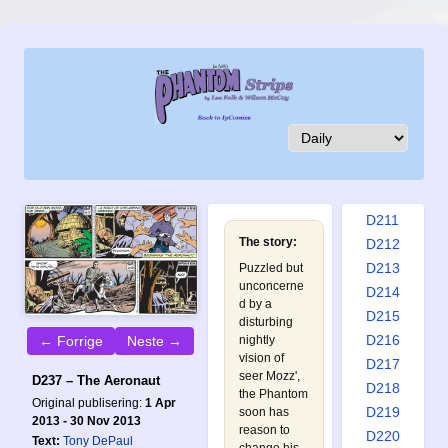
D202
D203
D204
D205
D206
D207
D208
D209
D210
D211
The story:
D212
D213
Puzzled but
unconcerne
D214
d by a
D215
disturbing
D216
← Forrige
Neste →
nightly
vision of
D217
seer Mozz',
D237 – The Aeronaut
D218
the Phantom
Original publisering:
1 Apr
D219
soon has
2013 - 30 Nov 2013
reason to
D220
Text:
Tony DePaul