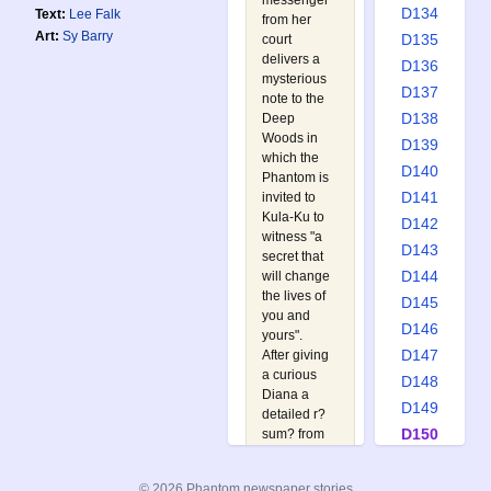
messenger
D134
Text:
Lee Falk
from her
Art:
Sy Barry
D135
court
delivers a
D136
mysterious
D137
note to the
D138
Deep
Woods in
D139
which the
D140
Phantom is
D141
invited to
Kula-Ku to
D142
witness "a
D143
secret that
D144
will change
the lives of
D145
you and
D146
yours".
D147
After giving
a curious
D148
Diana a
D149
detailed r?
D150
sum? from
the
D151
Phantom's
D152
© 2026 Phantom newspaper stories