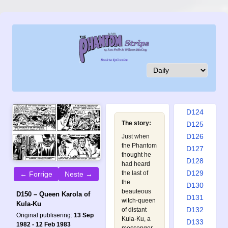
D115
D116
D117
D118
D119
D120
D121
D122
D123
D124
The story:
D125
D126
Just when
the Phantom
D127
thought he
D128
had heard
D129
the last of
← Forrige
Neste →
the
D130
beauteous
D150 – Queen Karola of
D131
witch-queen
Kula-Ku
D132
of distant
Original publisering:
13 Sep
Kula-Ku, a
D133
1982 - 12 Feb 1983