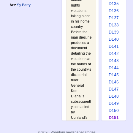
human
D135
Art:
Sy Barry
rights
D136
violations
taking place
D137
in his home
D138
country.
D139
Before the
man dies, he
D140
produces a
D141
document
D142
detailing the
violations at
D143
the hands of
D144
the country's
D145
dictatorial
ruler
D146
General
D147
Kon.
D148
Diana is
subsequentl
D149
y contacted
D150
by
D151
Ughland's
Bangalla
D152
ambassador,
D153
© 2026 Phantom newspaper stories