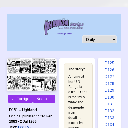
D116
D117
D118
D119
D120
D121
D122
D123
D124
D125
The story:
D126
D127
Arriving at
her U.N.
D128
Bangalla
D129
office, Diana
D130
is met by a
← Forrige
Neste →
weak and
D131
desperate
D151 – Ughland
D132
man
Original publisering:
14 Feb
D133
detailing
1983 - 2 Jul 1983
excessive
D134
Text:
Lee Falk