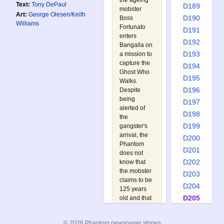
the ageing
Text:
Tony DePaul
D189
mobster
Art:
George Olesen/Keith
D190
Boss
Williams
Fortunato
D191
enters
D192
Bangalla on
D193
a mission to
capture the
D194
Ghost Who
D195
Walks.
D196
Despite
being
D197
alerted of
D198
the
D199
gangster's
arrival, the
D200
Phantom
D201
does not
D202
know that
the mobster
D203
claims to be
D204
125 years
D205
old and that
he seeks to
D206
emulate the
D207
© 2026 Phantom newspaper stories