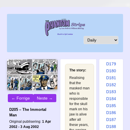
D170
D171
D172
D173
D174
D175
D176
D177
D178
D179
The story:
D180
D181
Realising
that the
D182
masked man
D183
who is
← Forrige
Neste →
D184
responsible
for the skull
D185
mark on his
D205 – The Immortal
D186
jaw is alive
Man
D187
after all
Original publisering:
1 Apr
these years,
D188
2002 - 3 Aug 2002