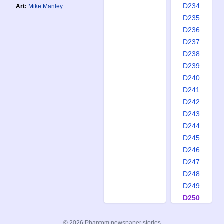
D234
Art:
Mike Manley
D235
D236
D237
D238
D239
D240
D241
D242
D243
D244
D245
D246
D247
D248
D249
D250
D251
D252
© 2026 Phantom newspaper stories