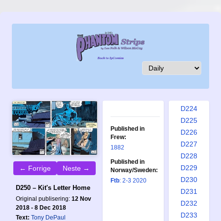
D215
D216
D217
D218
D219
D220
D221
D222
D223
D224
D225
Published in
D226
Frew:
D227
1882
D228
Published in
D229
← Forrige
Neste →
Norway/Sweden:
D230
Ftb
: 2-3 2020
D250 – Kit's Letter Home
D231
Original publisering:
12 Nov
D232
2018 - 8 Dec 2018
D233
Text:
Tony DePaul