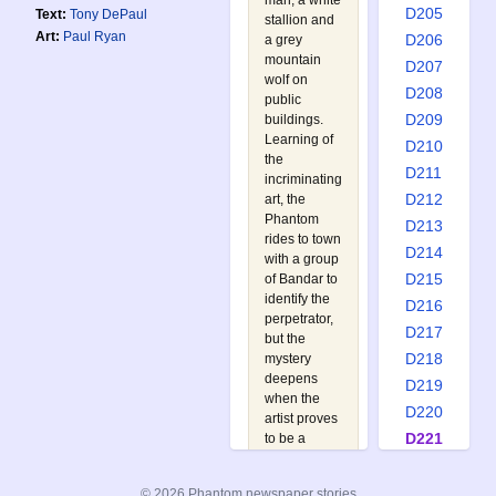
man, a white
D205
Text:
Tony DePaul
stallion and
Art:
Paul Ryan
D206
a grey
mountain
D207
wolf on
D208
public
D209
buildings.
Learning of
D210
the
D211
incriminating
D212
art, the
Phantom
D213
rides to town
D214
with a group
D215
of Bandar to
identify the
D216
perpetrator,
D217
but the
D218
mystery
deepens
D219
when the
D220
artist proves
D221
to be a
young girl
D222
who should
D223
© 2026 Phantom newspaper stories