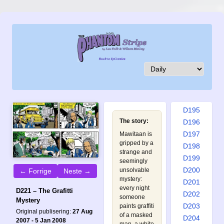
D186
D187
D188
D189
D190
D191
D192
D193
D194
D195
The story:
D196
D197
Mawitaan is
gripped by a
D198
strange and
D199
seemingly
D200
unsolvable
← Forrige
Neste →
mystery:
D201
every night
D221 – The Grafitti
D202
someone
Mystery
D203
paints graffiti
Original publisering:
27 Aug
of a masked
D204
2007 - 5 Jan 2008